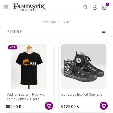
0
Ana Sayfa
Giyim
FILTRELE
YENI
Cadılar Bayramı Pac-Man
Converse Explicit Content
Temalı Unisex Tişört
899,00
3.125,00