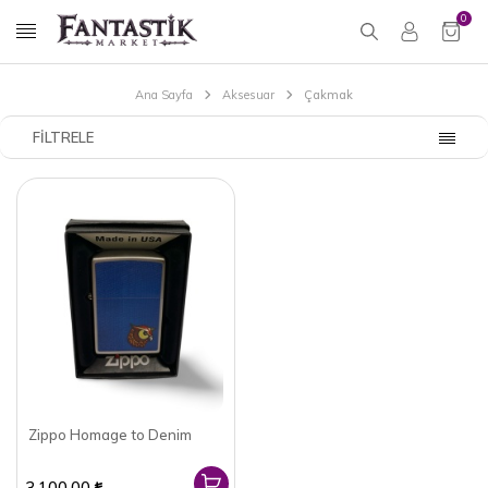
0
Ana Sayfa
Aksesuar
Çakmak
FILTRELE
Zippo Homage to Denim
3.100,00