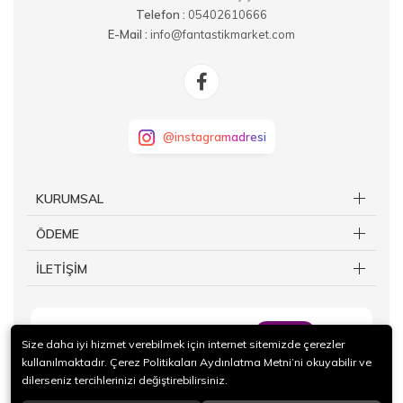
Telefon :
05402610666
E-Mail :
info@fantastikmarket.com
@instagramadresi
KURUMSAL
ÖDEME
İLETİŞİM
KAYIT OL
Size daha iyi hizmet verebilmek için internet sitemizde çerezler
kullanılmaktadır. Çerez Politikaları Aydınlatma Metni’ni okuyabilir ve
dilerseniz tercihlerinizi değiştirebilirsiniz.