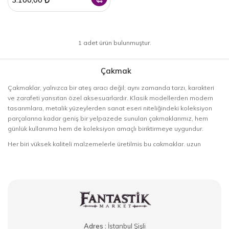
1 adet ürün bulunmuştur.
Çakmak
Çakmaklar, yalnızca bir ateş aracı değil; aynı zamanda tarzı, karakteri
ve zarafeti yansıtan özel aksesuarlardır. Klasik modellerden modern
tasarımlara, metalik yüzeylerden sanat eseri niteliğindeki koleksiyon
parçalarına kadar geniş bir yelpazede sunulan çakmaklarımız, hem
günlük kullanıma hem de koleksiyon amaçlı biriktirmeye uygundur.
Her biri yüksek kaliteli malzemelerle üretilmiş bu çakmaklar, uzun
ömürlü performans, güvenilir alev yapısı ve şık detaylarıyla öne çıkar.
İster zarif bir hediye, ister yıllarca saklanacak özel bir parça arıyor olun;
çakmak kategorimizde estetikle işlevselliğin mükemmel birleşimini
bulabilirsiniz.
Adres :
İstanbul Şişli