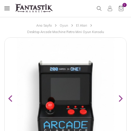
0
Ana Sayfa
Oyun
El Atari
Desktop Arcade Machine Retro Mini Oyun Konsolu