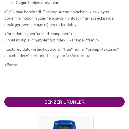
Özgün hediye arayanlar
Küçük ama karakterli. Desktop Arcade Machine, klasik oyun
dönemini masanın üzerine taşıyor. Fantastikmarket seçkisinde,
nostaljiyi sevenler için eğlenceli bir detay.
<form data-type="unified-composer">
<input multiple="multiple" tabindex="-1" type="file" />
<textarea data-virtualkeyboard="true" name="prompt-textarea"
placeholder="Herhangi bir şey sor"></textarea>
</form>
BENZER ÜRÜNLER