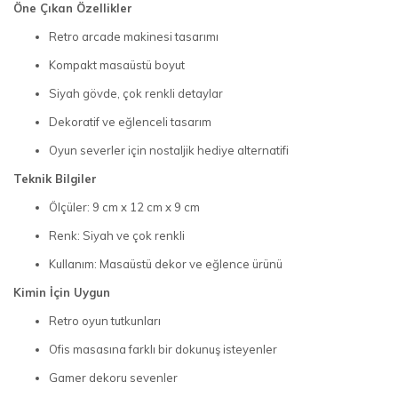
Öne Çıkan Özellikler
Retro arcade makinesi tasarımı
Kompakt masaüstü boyut
Siyah gövde, çok renkli detaylar
Dekoratif ve eğlenceli tasarım
Oyun severler için nostaljik hediye alternatifi
Teknik Bilgiler
Ölçüler: 9 cm x 12 cm x 9 cm
Renk: Siyah ve çok renkli
Kullanım: Masaüstü dekor ve eğlence ürünü
Kimin İçin Uygun
Retro oyun tutkunları
Ofis masasına farklı bir dokunuş isteyenler
Gamer dekoru sevenler