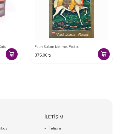
Kutu
Fatih Sultan Mehmet Posteri
Ital
375,00
2.5
İLETİŞİM
tikası
İletişim