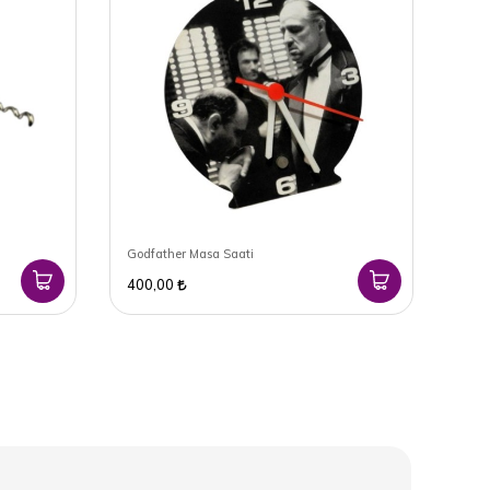
Godfather Masa Saati
Star
400,00
1.2