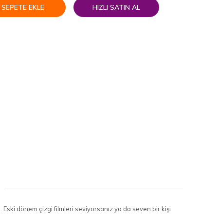
SEPETE EKLE
HIZLI SATIN AL
 Eski dönem çizgi filmleri seviyorsanız ya da seven bir kişi