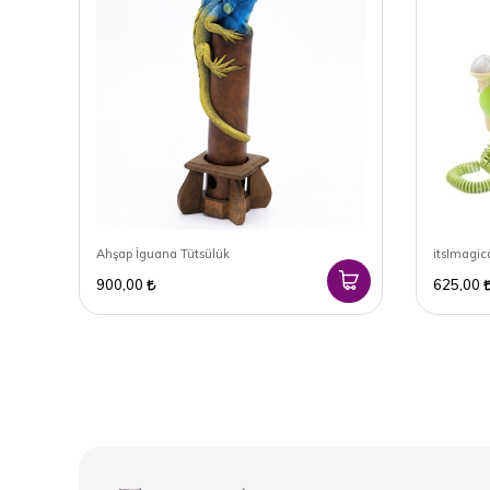
Ahşap İguana Tütsülük
itsImagic
900,00
625,00