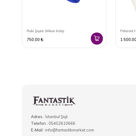
İskandinav Tarzı Santa Claus Kardan Adam Biblo
Rakı Şişesi Silikon Kalıp
Polaroid
750,00
1.500,0
Adres :
İstanbul Şişli
Telefon :
05402610666
E-Mail :
info@fantastikmarket.com