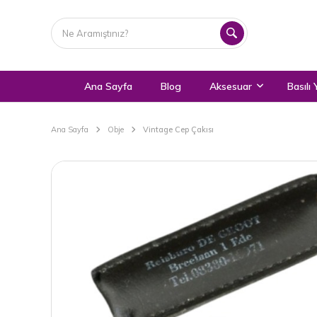
Ana Sayfa
Blog
Aksesuar
Basılı 
Ana Sayfa
Obje
Vintage Cep Çakısı