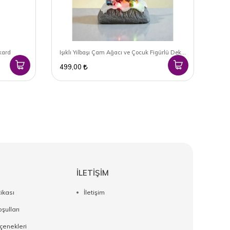
kard
Işıklı Yılbaşı Çam Ağacı ve Çocuk Figürlü Dekor
Star
499,00
1.2
İLETİŞİM
tikası
İletişim
şulları
enekleri